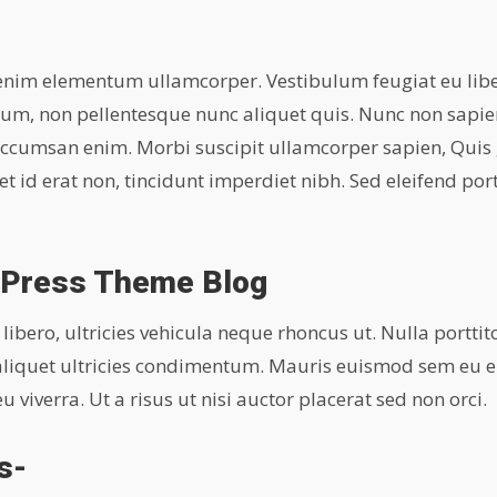
 enim elementum ullamcorper. Vestibulum feugiat eu liber
m, non pellentesque nunc aliquet quis. Nunc non sapien
s accumsan enim. Morbi suscipit ullamcorper sapien, Quis
t id erat non, tincidunt imperdiet nibh. Sed eleifend port
dPress Theme Blog
ero, ultricies vehicula neque rhoncus ut. Nulla porttit
 aliquet ultricies condimentum. Mauris euismod sem eu
 viverra. Ut a risus ut nisi auctor placerat sed non orci.
s-