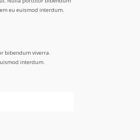
ut. Nulla porttitor bibendum
 sem eu euismod interdum.
or bibendum viverra.
 euismod interdum.