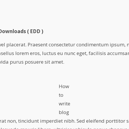
 Downloads ( EDD )
 vel placerat. Praesent consectetur condimentum ipsum, 
sellus lorem eros, luctus eu nunc eget, facilisis accumsa
vida purus posuere sit amet.
How
to
write
blog
rat non, tincidunt imperdiet nibh. Sed eleifend porttitor